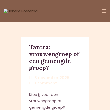
HOME
Tantra:
AANBOD
vrouwengroep of
AGENDA
een gemengde
OVER MIJ
groep?
KENNISBOOM
CONTACT
3 november 2025
0
comment
Kies jij voor een
vrouwengroep of
gemengde groep?