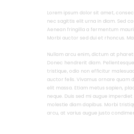
Lorem ipsum dolor sit amet, consecte
nec sagittis elit urna in diam. Sed c
Aenean fringilla a fermentum mauri
Morbi auctor sed dui et rhoncus. Mae
Nullam arcu enim, dictum at pharetra p
Donec hendrerit diam. Pellentesque 
tristique, odio non efficitur malesu
auctor felis. Vivamus ornare quam d
elit massa. Etiam metus sapien, plac
neque. Duis sed mi augue imperdiet e
molestie diam dapibus. Morbi tristiqu
arcu, at varius augue justo condime