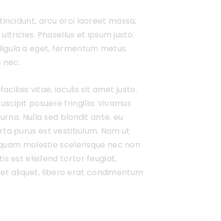
tincidunt, arcu orci laoreet massa,
ultricies. Phasellus et ipsum justo.
ligula a eget, fermentum metus.
s nec.
ilisis vitae, iaculis sit amet justo.
scipit posuere fringilla. Vivamus
urna. Nulla sed blandit ante, eu
orta purus est vestibulum. Nam ut
ac quam molestie scelerisque nec non
s est eleifend tortor feugiat,
s et aliquet, libero erat condimentum