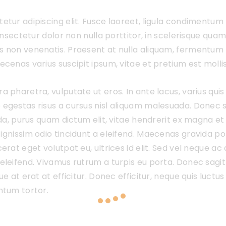
tur adipiscing elit. Fusce laoreet, ligula condimentum 
onsectetur dolor non nulla porttitor, in scelerisque quam 
s non venenatis. Praesent at nulla aliquam, fermentum 
cenas varius suscipit ipsum, vitae et pretium est molli
haretra, vulputate ut eros. In ante lacus, varius quis fac
egestas risus a cursus nisl aliquam malesuada. Donec su
ada, purus quam dictum elit, vitae hendrerit ex magna et 
ignissim odio tincidunt a eleifend. Maecenas gravida p
erat eget volutpat eu, ultrices id elit. Sed vel neque 
leifend. Vivamus rutrum a turpis eu porta. Donec sagitti
e at erat at efficitur. Donec efficitur, neque quis luctu
ntum tortor.