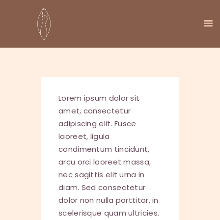
Lorem ipsum dolor sit
amet, consectetur
HOME
adipiscing elit. Fusce
AANBOD
laoreet, ligula
AGENDA
condimentum tincidunt,
OVER MIJ
arcu orci laoreet massa,
KENNISBOOM
nec sagittis elit urna in
CONTACT
diam. Sed consectetur
dolor non nulla porttitor, in
scelerisque quam ultricies.